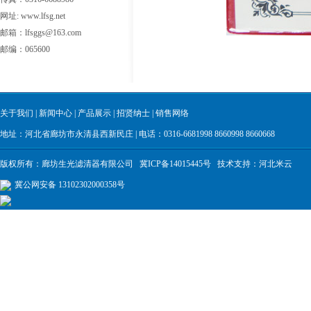
网址: www.lfsg.net
邮箱：lfsggs@163.com
邮编：065600
关于我们
|
新闻中心
|
产品展示
|
招贤纳士
|
销售网络
地址：河北省廊坊市永清县西新民庄 | 电话：0316-6681998 8660998 8660668
版权所有：廊坊生光滤清器有限公司
冀ICP备14015445号
技术支持：
河北米云
冀公网安备 13102302000358号