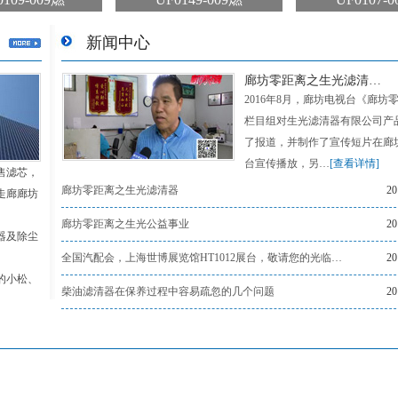
新闻中心
廊坊零距离之生光滤清…
2016年8月，廊坊电视台《廊坊
栏目组对生光滤清器有限公司产
了报道，并制作了宣传短片在廊
台宣传播放，另…
[查看详情]
售滤芯，
廊坊零距离之生光滤清器
20
走廊廊坊
廊坊零距离之生光公益事业
20
器及除尘
全国汽配会，上海世博展览馆HT1012展台，敬请您的光临…
20
的小松、
柴油滤清器在保养过程中容易疏忽的几个问题
20