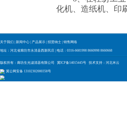
化机、造纸机、印
关于我们
|
新闻中心
|
产品展示
|
招贤纳士
|
销售网络
地址：河北省廊坊市永清县西新民庄 | 电话：0316-6681998 8660998 8660668
版权所有：廊坊生光滤清器有限公司
冀ICP备14015445号
技术支持：
河北米云
冀公网安备 13102302000358号