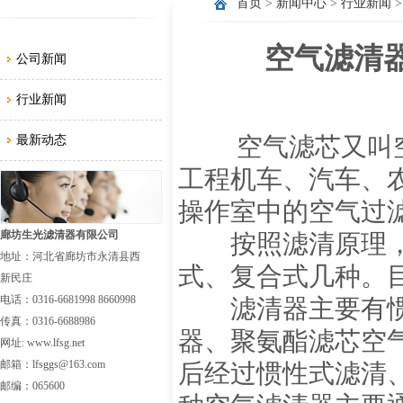
首页
>
新闻中心
>
行业新闻
>
空气滤清器
公司新闻
行业新闻
最新动态
空气滤芯又叫空
工程机车、汽车、
操作室中的空气过
廊坊生光滤清器有限公司
按照滤清原理，
地址：河北省廊坊市永清县西
式、复合式几种。
新民庄
电话：0316-6681998 8660998
滤清器主要有惯
传真：0316-6688986
器、聚氨酯滤芯空
网址: www.lfsg.net
邮箱：lfsggs@163.com
后经过惯性式滤清
邮编：065600